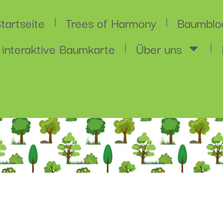
tartseite
Trees of Harmony
Baumblo
 interaktive Baumkarte
Über uns