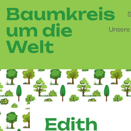
Baumkreis
S
um die
Unsere
Welt
Edith