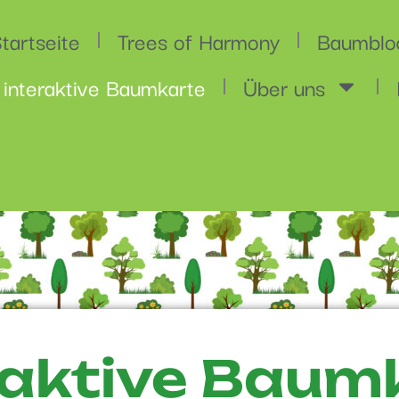
tartseite
Trees of Harmony
Baumblo
 interaktive Baumkarte
Über uns
raktive Baum