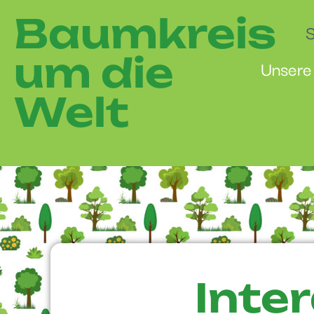
Baumkreis
S
um die
Unsere
Welt
Inte