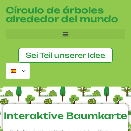
Círculo de árboles
alrededor del mundo
Sei Teil unserer Idee
Interaktive Baumkarte
Sieh dir auf unserer Karte an, wo schon Bäume