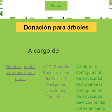
Volver
A cargo de
Pie de imprenta
©2026 Verein
Cambiar la
y protección de
Baumkreis um
configuración
datos
die Welt e.V.
de privacidad
Design und
Historial de la
Umsetzung
configuración
Tanja Kiss
de privacidad
Revocación del
consentimiento