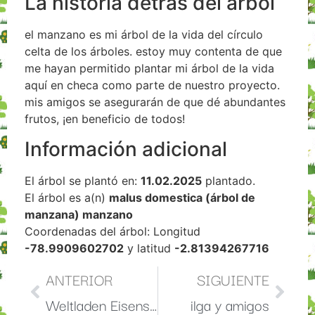
La historia detrás del árbol
el manzano es mi árbol de la vida del círculo
celta de los árboles. estoy muy contenta de que
me hayan permitido plantar mi árbol de la vida
aquí en checa como parte de nuestro proyecto.
mis amigos se asegurarán de que dé abundantes
frutos, ¡en beneficio de todos!
Información adicional
El árbol se plantó en:
11.02.2025
plantado.
El árbol es a(n)
malus domestica (árbol de
manzana) manzano
Coordenadas del árbol: Longitud
-78.9909602702
y latitud
-2.81394267716
ANTERIOR
SIGUIENTE
Weltladen Eisenstadt para „Baumkreis um die Welt“ I
ilga y amigos